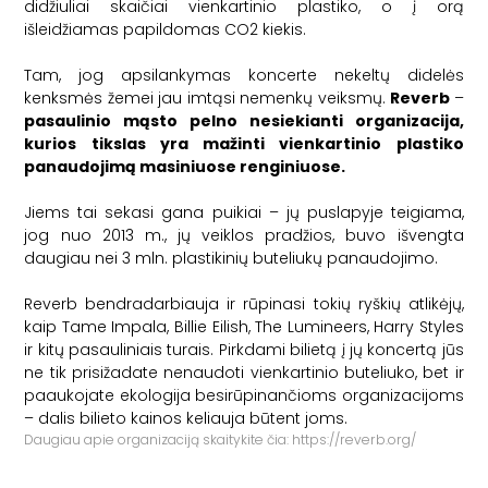
didžiuliai skaičiai vienkartinio plastiko, o į orą
išleidžiamas papildomas CO2 kiekis.
Tam, jog apsilankymas koncerte nekeltų didelės
kenksmės žemei jau imtąsi nemenkų veiksmų.
Reverb
–
pasaulinio mąsto pelno nesiekianti organizacija,
kurios tikslas yra mažinti vienkartinio plastiko
panaudojimą masiniuose renginiuose.
Jiems tai sekasi gana puikiai – jų puslapyje teigiama,
jog nuo 2013 m., jų veiklos pradžios, buvo išvengta
daugiau nei 3 mln. plastikinių buteliukų panaudojimo.
Reverb
bendradarbiauja ir rūpinasi tokių ryškių atlikėjų,
kaip Tame Impala, Billie Eilish, The Lumineers, Harry Styles
ir kitų pasauliniais turais. Pirkdami bilietą į jų koncertą jūs
ne tik prisižadate nenaudoti vienkartinio buteliuko, bet ir
paaukojate ekologija besirūpinančioms organizacijoms
– dalis bilieto kainos keliauja būtent joms.
Daugiau apie organizaciją skaitykite čia:
https://reverb.org/