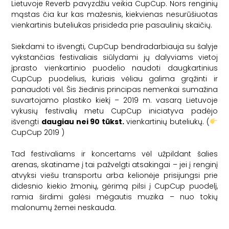
Lietuvoje
Reverb
pavyzdžiu veikia
CupCup
. Nors renginių
mąstas čia kur kas mažesnis, kiekvienas nesurūšiuotas
vienkartinis buteliukas prisideda prie pasaulinių skaičių.
Siekdami to išvengti,
CupCup
bendradarbiauja su šalyje
vykstančias festivaliais siūlydami jų dalyviams vietoj
įprasto vienkartinio puodelio naudoti daugkartinius
CupCup puodelius, kuriais vėliau galima grąžinti ir
panaudoti vėl. Šis žiedinis principas nemenkai sumažina
suvartojamo plastiko kiekį – 2019 m. vasarą Lietuvoje
vykusių festivalių metu
CupCup
iniciatyva padėjo
išvengti
daugiau nei 90 tūkst.
vienkartinių buteliukų. (
CupCup 2019 )
Tad festivaliams ir koncertams vėl užpildant šalies
arenas, skatiname į tai pažvelgti atsakingai – jei į renginį
atvyksi viešu transportu arba kelionėje prisijungsi prie
didesnio kiekio žmonių, gėrimą pilsi į
CupCup
puodelį,
ramia širdimi galėsi mėgautis muzika – nuo tokių
malonumų žemei neskauda.