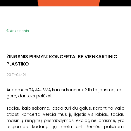
Ankstesnis
ŽINGSNIS PIRMYN: KONCERTAI BE VIENKARTINIO
PLASTIKO
2021-04-21
Ar pameni TĄ JAUSMĄ kai esi koncerte? Iki to jausmo, ko
gero, dar teks palūkėti.
Tačiau kaip sakoma, lazda turi du galus. Karantino valia
atidėti koncertai verčia mus jų ilgėtis vis labiau, tačiau
masinių renginių pristabdymas, ekologine prasme, yra
teigiamas, kadangi jų metu ant žemės paliekami