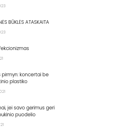
2023
NĖS BŪKLĖS ATASKAITA
2023
fekcionizmas
21
s pirmyn: koncertai be
inio plastiko
2021
ai, jei savo gėrimus geri
ukinio puodelio
021