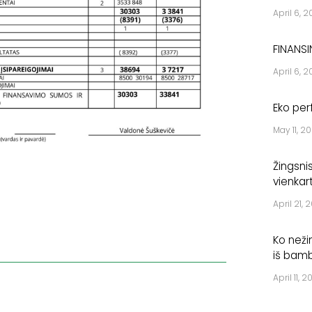
April 6, 
FINANSI
April 6, 
Eko per
May 11, 20
Žingsni
vienkart
April 21, 
Ko nežin
iš bamb
April 11, 2