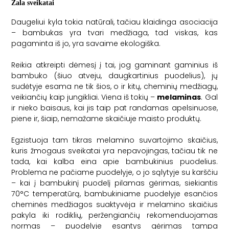
Žala sveikatai
Daugeliui kyla tokia natūrali, tačiau klaidinga asociacija
– bambukas yra tvari medžiaga, tad viskas, kas
pagaminta iš jo, yra savaime ekologiška.
Reikia atkreipti dėmesį į tai, jog gaminant gaminius iš
bambuko (šiuo atveju, daugkartinius puodelius), jų
sudėtyje esama ne tik šios, o ir kitų, cheminių medžiagų,
veikiančių kaip jungikliai. Viena iš tokių –
melaminas
. Gal
ir nieko baisaus, kai jis taip pat randamas apelsinuose,
piene ir, šiaip, nemažame skaičiuje maisto produktų.
Egzistuoja tam tikras melamino suvartojimo skaičius,
kuris žmogaus sveikatai yra nepavojingas, tačiau tik ne
tada, kai kalba eina apie bambukinius puodelius.
Problema ne pačiame puodelyje, o jo sąlytyje su karščiu
– kai į bambukinį puodelį pilamas gėrimas, siekiantis
70°
C temperatūrą, bambukiniame puodelyje esančios
cheminės medžiagos suaktyvėja ir melamino skaičius
pakyla iki rodiklių, peržengiančių rekomenduojamas
normas – puodelyje esantys gėrimas tampa