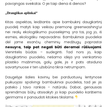
pavojingas sveikatai. O jei taip diena iš dienos?
„Draugiškas aplinkai“
Kitas aspektas, leidžiantis apie bambukinį daugkartinį
puodelį matyti kaip veikiau priemonę greenwashing’ui
nei realų ekologiškumo puoselėjimą yra tai, jog jo, iš
esmės, ekologišku nepavadinsi. Bambukiniai puodeliai
dėl jame esančių cheminių medžiugų paprastai
nesuyra, taip pat negali būti deramai rūšiuojami
.
Vienintelis būdas – sudeginti. Tad nors jo, kaip
daugkartinio puodelio, nešama idėja yra vienkartinio
plastiko mažinimas, galų gale, jis ir pats atsiduria
savartynuose ir ten užsibūna tikrai netrumpam.
Daugelyje šalies kavinių bei parduotuvių lentynose
puikuojasi spalvingi bambukiniai puodeliai, tad jei jis
pateko į tavo rankas – natūralu. Dabar, geriausias
sprendimas būtų atsisakyti jo kaip puodelio karštiems
gėrimams ir panaudoti kitokies tikslams