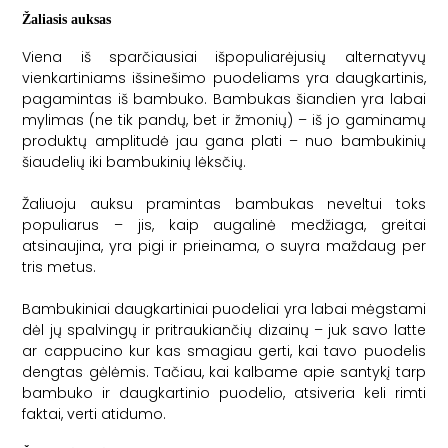
Žaliasis auksas
Viena iš sparčiausiai išpopuliarėjusių alternatyvų
vienkartiniams išsinešimo puodeliams yra daugkartinis,
pagamintas iš bambuko. Bambukas šiandien yra labai
mylimas (ne tik pandų, bet ir žmonių) – iš jo gaminamų
produktų amplitudė jau gana plati – nuo bambukinių
šiaudelių iki bambukinių lėksčių.
Žaliuoju auksu
pramintas bambukas neveltui toks
populiarus – jis, kaip augalinė medžiaga, greitai
atsinaujina, yra pigi ir prieinama, o suyra maždaug per
tris metus.
Bambukiniai daugkartiniai puodeliai yra labai mėgstami
dėl jų spalvingų ir pritraukiančių dizainų – juk savo latte
ar cappucino kur kas smagiau gerti, kai tavo puodelis
dengtas gėlėmis. Tačiau, kai kalbame apie santykį tarp
bambuko ir daugkartinio puodelio, atsiveria keli rimti
faktai, verti atidumo.