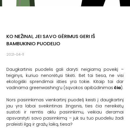
KO NEŽINAI, JEI SAVO GĖRIMUS GERI IŠ
BAMBUKINIO PUODELIO
2021-04-11
Daugkartinis puodelis gali daryti neigiamą poveikį –
teiginys, kuriuo nenorėtųsi tikėti. Bet tai tiesa, ne visi
ekologiški sprendimai išties yra tokie. Kitaip tai dar
vadinama greenwashing’u (sąvokos apibūdinimas
čia
).
Nors pasirinkimas vienkartinį puodelį keisti į daugkartinį
jau yra labai sveikintinas žingsnis, ties čia nereikėtų
sustoti ir remtis aklu pasirinkimu, veikiau deramai
apsvarstyti savo pasirinkimą – juk su tuo puodeliu žadi
praleisti ilgą ir gražų laiką, tiesa?